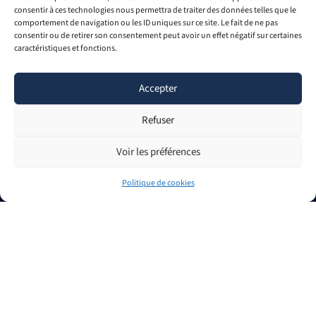
17-19 rue des Capucins • 61000 Alençon
consentir à ces technologies nous permettra de traiter des données telles que le
comportement de navigation ou les ID uniques sur ce site. Le fait de ne pas
02 33 29 80 42
consentir ou de retirer son consentement peut avoir un effet négatif sur certaines
caractéristiques et fonctions.
RECRUTEMENT
L
F
Accepter
i
a
n
c
Refuser
k
e
e
b
d
o
Voir les préférences
i
o
n
k
Politique de cookies
© IRFA Évolution - 2025
SIRET : 388 672 529 000 12
APE : 8559 © - 2013-2023
Mentions légales
Politique de confidentialité
Conditions Générales de Vente