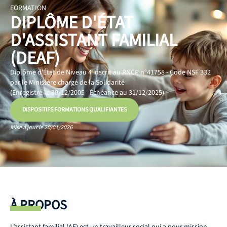
FORMATION
DIPLÔME D'ÉTAT
D'ASSISTANT FAMILIAL
(DEAF)
Diplôme d'État de Niveau 4 inscrit au RNCP n°41758 - Code NSF 332
par le Ministère chargé de la Solidarité
(Enregistré le 30/12/2005 - Échéance au 31/12/2025)
DISPOSITIFS FORMATIONS QUALIFIANTES
Mise à jour le 20/01/2026
À PROPOS