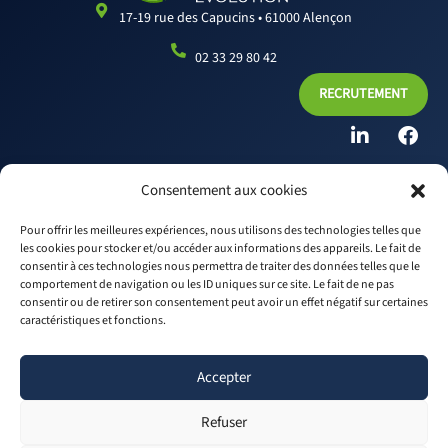
17-19 rue des Capucins • 61000 Alençon
02 33 29 80 42
RECRUTEMENT
L
F
i
a
n
c
k
e
Consentement aux cookies
e
b
d
o
Pour offrir les meilleures expériences, nous utilisons des technologies telles que
i
o
les cookies pour stocker et/ou accéder aux informations des appareils. Le fait de
n
k
consentir à ces technologies nous permettra de traiter des données telles que le
© IRFA Évolution - 2025
comportement de navigation ou les ID uniques sur ce site. Le fait de ne pas
SIRET : 388 672 529 000 12
consentir ou de retirer son consentement peut avoir un effet négatif sur certaines
APE : 8559 © - 2013-2023
caractéristiques et fonctions.
Mentions légales
Accepter
Politique de confidentialité
Conditions Générales de Vente
Refuser