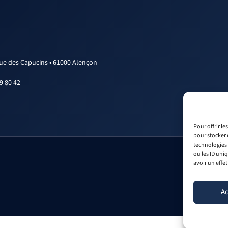
rue des Capucins • 61000 Alençon
9 80 42
Pour offrir l
pour stocker 
technologies 
ou les ID uni
avoir un effet
Ac