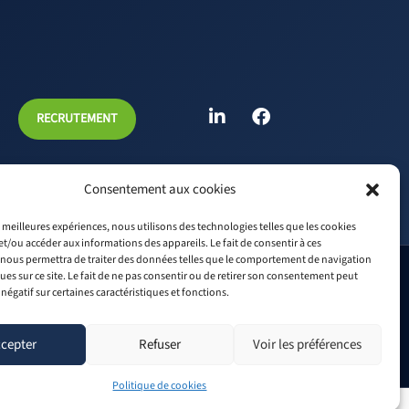
L
F
RECRUTEMENT
i
a
n
c
k
e
e
b
Consentement aux cookies
d
o
i
o
es meilleures expériences, nous utilisons des technologies telles que les cookies
n
k
et/ou accéder aux informations des appareils. Le fait de consentir à ces
nous permettra de traiter des données telles que le comportement de navigation
ques sur ce site. Le fait de ne pas consentir ou de retirer son consentement peut
 négatif sur certaines caractéristiques et fonctions.
Mentions légales
Politique de confidentialité
Conditions Générales de Vente
cepter
Refuser
Voir les préférences
Politique de cookies