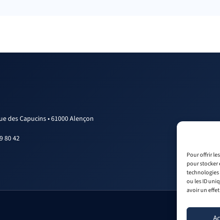
rue des Capucins • 61000 Alençon
9 80 42
Pour offrir l
pour stocker 
technologies 
ou les ID uni
avoir un effet
Ac