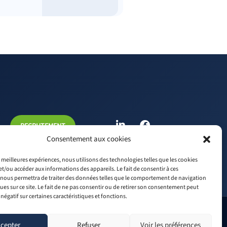
L
F
RECRUTEMENT
i
a
n
c
Consentement aux cookies
k
e
e
b
es meilleures expériences, nous utilisons des technologies telles que les cookies
d
o
et/ou accéder aux informations des appareils. Le fait de consentir à ces
i
o
nous permettra de traiter des données telles que le comportement de navigation
ques sur ce site. Le fait de ne pas consentir ou de retirer son consentement peut
n
k
 négatif sur certaines caractéristiques et fonctions.
Mentions légales
cepter
Refuser
Voir les préférences