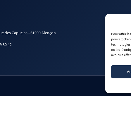
rue des Capucins • 61000 Alençon
Pour offrir l
pour stocker 
9 80 42
technologies 
ou les ID uni
avoir un effet
Ac