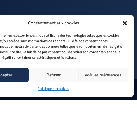
Consentement aux cookies
L
F
es meilleures expériences, nous utilisons des technologies telles que les cookies
RECRUTEMENT
i
a
et/ou accéder aux informations des appareils. Le fait de consentir à ces
n
c
nous permettra de traiter des données telles que le comportement de navigation
k
e
ques sur ce site. Le fait de ne pas consentir ou de retirer son consentement peut
e
b
 négatif sur certaines caractéristiques et fonctions.
d
o
i
o
n
k
cepter
Refuser
Voir les préférences
Politique de cookies
Mentions légales
Politique de confidentialité
Conditions Générales de Vente