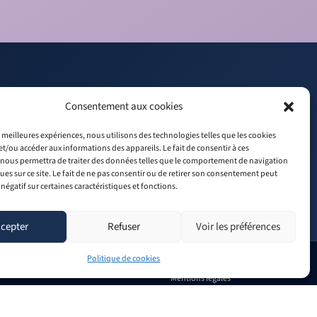
Consentement aux cookies
L
F
es meilleures expériences, nous utilisons des technologies telles que les cookies
RECRUTEMENT
i
a
et/ou accéder aux informations des appareils. Le fait de consentir à ces
n
c
nous permettra de traiter des données telles que le comportement de navigation
k
e
ques sur ce site. Le fait de ne pas consentir ou de retirer son consentement peut
 négatif sur certaines caractéristiques et fonctions.
e
b
d
o
i
o
cepter
Refuser
Voir les préférences
n
k
Politique de cookies
Mentions légales
Politique de confidentialité
Conditions Générales de Vente