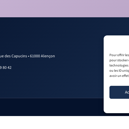
Pour offrir l
rue des Capucins • 61000 Alençon
pour stocker 
technologies 
9 80 42
ou les ID uni
avoir un effet
Ac