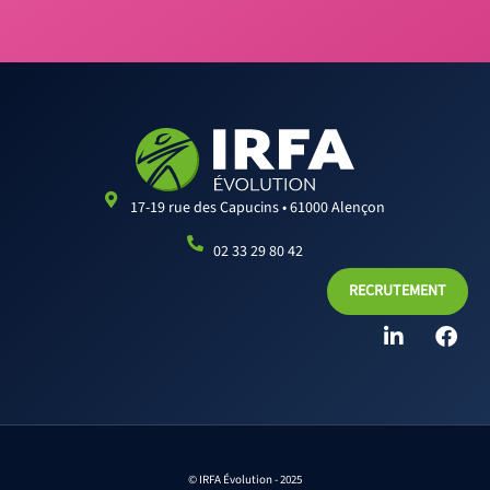
17-19 rue des Capucins • 61000 Alençon
02 33 29 80 42
RECRUTEMENT
L
F
i
a
n
c
k
e
e
b
d
o
i
o
n
k
© IRFA Évolution - 2025