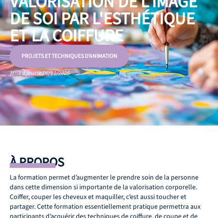
VALORISATION DE L'IMAGE
DE SOI PAR L'ESTHÉTIQUE
ET LA COIFFURE
PROJETS ET TECHNIQUES D'ANIMATION
Mise à jour le 06/11/2025
À PROPOS
La formation permet d’augmenter le prendre soin de la personne
dans cette dimension si importante de la valorisation corporelle.
Coiffer, couper les cheveux et maquiller, c’est aussi toucher et
partager. Cette formation essentiellement pratique permettra aux
participants d’acquérir des techniques de coiffure, de coupe et de