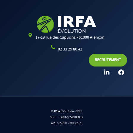
17-19 rue des Capucins • 61000 Alençon
02 33 29 80 42
RECRUTEMENT
L
F
i
a
n
c
k
e
e
b
d
o
i
o
n
k
© IRFA Évolution - 2025
SIRET : 388 672 529 000 12
APE : 8559 © - 2013-2023