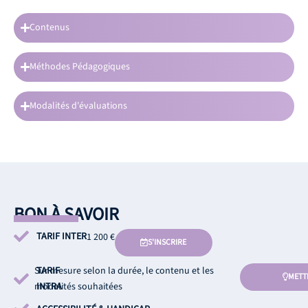
Contenus
Méthodes Pédagogiques
Modalités d'évaluations
BON À SAVOIR
TARIF INTER
1 200 €
S'INSCRIRE
Sur mesure selon la durée, le contenu et les
TARIF
METT
modalités souhaitées
INTRA